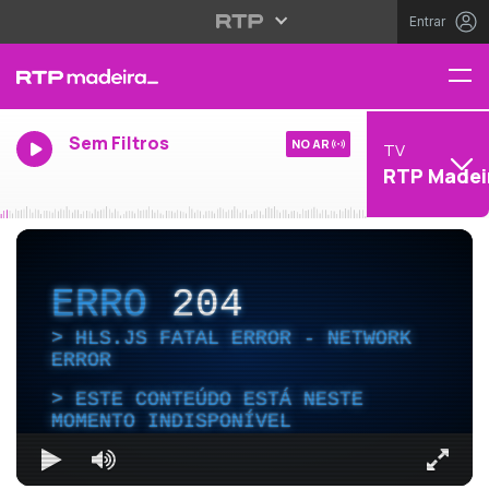
Entrar
Sem Filtros
NO AR
TV
RTP Madei
ERRO
204
HLS.JS FATAL ERROR - NETWORK
ERROR
ESTE CONTEÚDO ESTÁ NESTE
MOMENTO INDISPONÍVEL