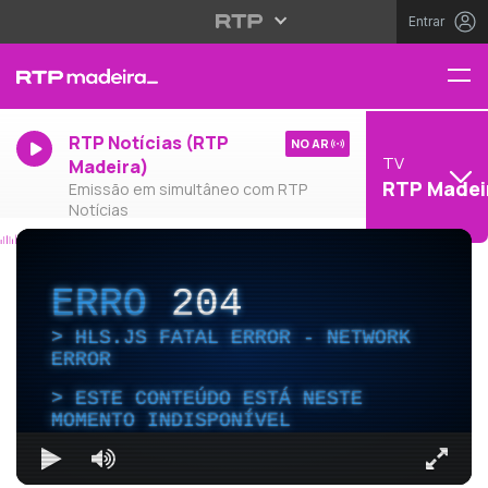
Entrar
RTP Notícias (RTP
NO AR
TV
Madeira)
RTP Madei
Emissão em simultâneo com RTP
Notícias
ERRO
204
HLS.JS FATAL ERROR - NETWORK
ERROR
ESTE CONTEÚDO ESTÁ NESTE
MOMENTO INDISPONÍVEL