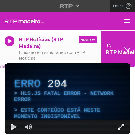
Entrar
RTP Notícias (RTP
NO AR
TV
Madeira)
RTP Madei
Emissão em simultâneo com RTP
Notícias
ERRO
204
HLS.JS FATAL ERROR - NETWORK
ERROR
ESTE CONTEÚDO ESTÁ NESTE
MOMENTO INDISPONÍVEL