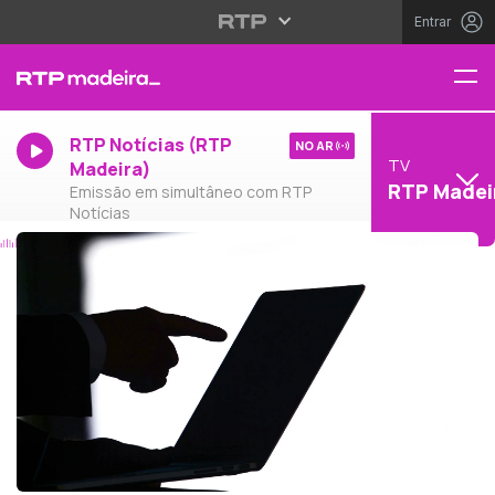
Entrar
RTP Notícias (RTP
NO AR
TV
Madeira)
RTP Madei
Emissão em simultâneo com RTP
Notícias