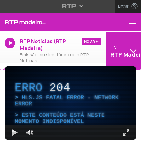
Entrar
RTP Notícias (RTP
NO AR
TV
Madeira)
RTP Madei
Emissão em simultâneo com RTP
Notícias
ERRO
204
HLS.JS FATAL ERROR - NETWORK
ERROR
ESTE CONTEÚDO ESTÁ NESTE
MOMENTO INDISPONÍVEL