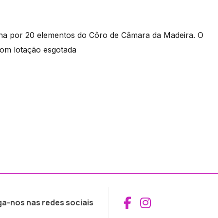
ha por 20 elementos do Côro de Câmara da Madeira. O
 com lotação esgotada
Aceder ao Fac
Aceder ao I
ga-nos nas redes sociais