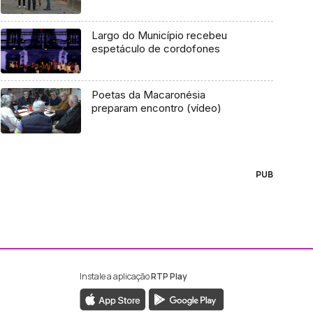
Largo do Município recebeu
espetáculo de cordofones
Poetas da Macaronésia
preparam encontro (vídeo)
PUB
Instale a aplicação
RTP Play
ebook da RTP Madeira
nstagram da RTP Madeira