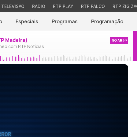
TELEVISÃO
RÁDIO
RTP PLAY
RTP PALCO
RTP ZIG ZA
o
Especiais
Programas
Programação
TP Madeira)
NO AR
neo com RTP Notícias
RROR