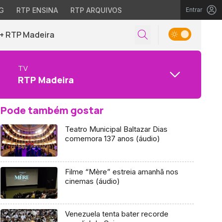
G
RTP ENSINA
RTP ARQUIVOS
Entrar
+ RTP Madeira
TV
RTP Madeira
Pode também gostar
Teatro Municipal Baltazar Dias
comemora 137 anos (áudio)
Filme “Mère” estreia amanhã nos
cinemas (áudio)
Venezuela tenta bater recorde