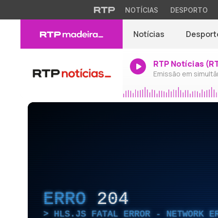
NOTÍCIAS
DESPORTO
Notícias
Desport
RTP Notícias (R
Emissão em simultâ
ERRO
204
HLS.JS FATAL ERROR - NETWORK E