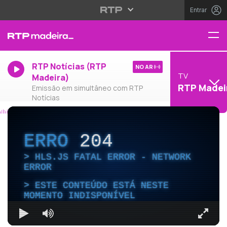
Entrar
RTP Notícias (RTP
NO AR
TV
Madeira)
RTP Madei
Emissão em simultâneo com RTP
Notícias
ERRO
204
HLS.JS FATAL ERROR - NETWORK
ERROR
ESTE CONTEÚDO ESTÁ NESTE
MOMENTO INDISPONÍVEL