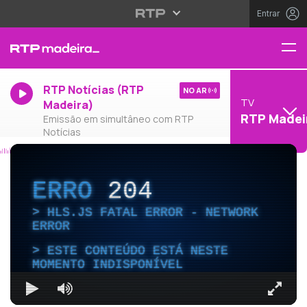
Entrar
RTP Notícias (RTP
NO AR
TV
Madeira)
RTP Madei
Emissão em simultâneo com RTP
Notícias
ERRO
204
HLS.JS FATAL ERROR - NETWORK
ERROR
ESTE CONTEÚDO ESTÁ NESTE
MOMENTO INDISPONÍVEL