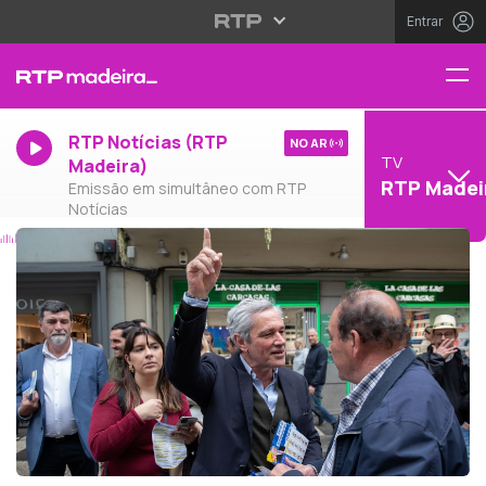
Entrar
RTP Notícias (RTP
NO AR
TV
Madeira)
RTP Madei
Emissão em simultâneo com RTP
Notícias