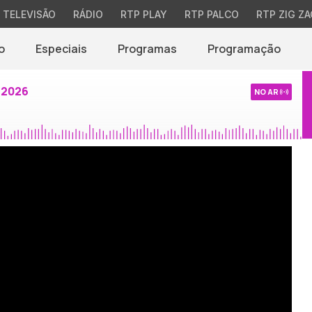
TELEVISÃO
RÁDIO
RTP PLAY
RTP PALCO
RTP ZIG ZA
o
Especiais
Programas
Programação
 2026
NO AR