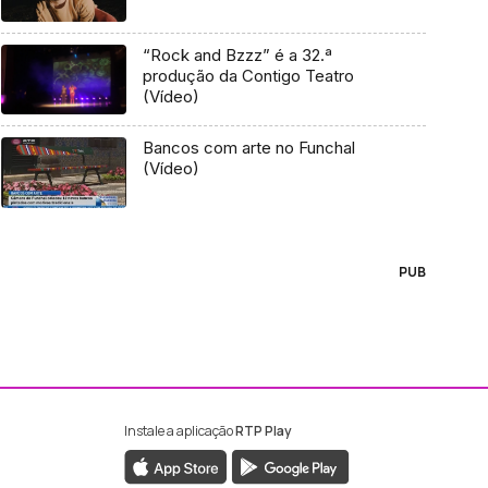
“Rock and Bzzz” é a 32.ª
produção da Contigo Teatro
(Vídeo)
Bancos com arte no Funchal
(Vídeo)
PUB
Instale a aplicação
RTP Play
ebook da RTP Madeira
nstagram da RTP Madeira