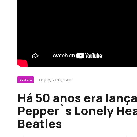
01 jun, 2017, 15:38
CULTURA
Há 50 anos era lança
Pepper`s Lonely Hea
Beatles