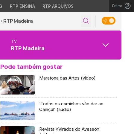
G
RTP ENSINA
RTP ARQUIVOS
Entrar
+ RTP Madeira
TV
RTP Madeira
Pode também gostar
Maratona das Artes (vídeo)
‘Todos os caminhos vão dar ao
Caniçal’ (áudio)
Revista «Virados do Avesso»