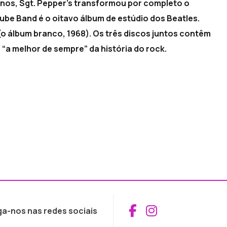
 anos, Sgt. Pepper’s transformou por completo o
ube Band é o oitavo álbum de estúdio dos Beatles.
(o álbum branco, 1968). Os três discos juntos contêm
“a melhor de sempre” da história do rock.
Aceder ao Fac
Aceder ao I
ga-nos nas redes sociais