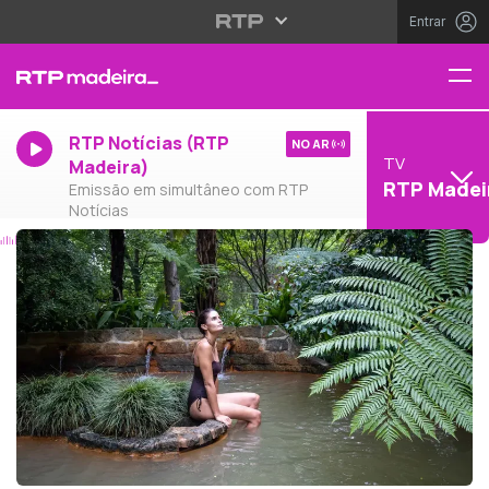
Entrar
RTP Notícias (RTP
NO AR
TV
Madeira)
RTP Madei
Emissão em simultâneo com RTP
Notícias