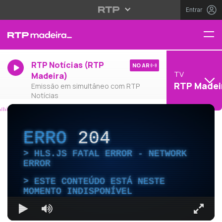
Entrar
RTP Notícias (RTP
NO AR
TV
Madeira)
RTP Madei
Emissão em simultâneo com RTP
Notícias
ERRO
204
HLS.JS FATAL ERROR - NETWORK
ERROR
ESTE CONTEÚDO ESTÁ NESTE
MOMENTO INDISPONÍVEL