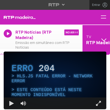
Entrar
RTP Notícias (RTP
NO AR
TV
Madeira)
RTP Madei
Emissão em simultâneo com RTP
Notícias
ERRO
204
HLS.JS FATAL ERROR - NETWORK
ERROR
ESTE CONTEÚDO ESTÁ NESTE
MOMENTO INDISPONÍVEL