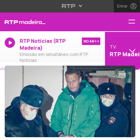
Entrar
RTP Notícias (RTP
NO AR
TV
Madeira)
RTP Madei
Emissão em simultâneo com RTP
Notícias