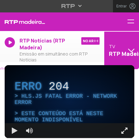
Entrar
RTP Notícias (RTP
NO AR
TV
Madeira)
RTP Madei
Emissão em simultâneo com RTP
Notícias
ERRO
204
HLS.JS FATAL ERROR - NETWORK
ERROR
ESTE CONTEÚDO ESTÁ NESTE
MOMENTO INDISPONÍVEL