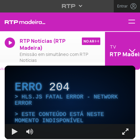
Entrar
RTP Notícias (RTP
NO AR
TV
Madeira)
RTP Madei
Emissão em simultâneo com RTP
Notícias
ERRO
204
HLS.JS FATAL ERROR - NETWORK
ERROR
ESTE CONTEÚDO ESTÁ NESTE
MOMENTO INDISPONÍVEL