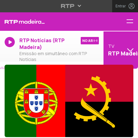
Entrar
RTP Notícias (RTP
NO AR
TV
Madeira)
RTP Madei
Emissão em simultâneo com RTP
Notícias