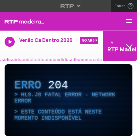
Entrar
Verão Cá Dentro 2026
NO AR
TV
RTP Madei
ERRO
204
HLS.JS FATAL ERROR - NETWORK
ERROR
ESTE CONTEÚDO ESTÁ NESTE
MOMENTO INDISPONÍVEL