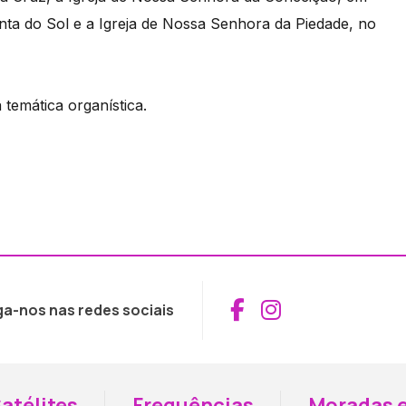
nta do Sol e a Igreja de Nossa Senhora da Piedade, no
temática organística.
Aceder ao Fac
Aceder ao I
ga-nos nas redes sociais
atélites
Frequências
Moradas e