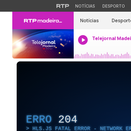
NOTÍCIAS
DESPORTO
Notícias
Desport
Telejornal Made
ERRO
204
HLS.JS FATAL ERROR - NETWORK E