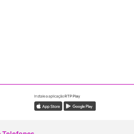
Instale a aplicação
RTP Play
ebook da RTP Madeira
nstagram da RTP Madeira
 Telefones