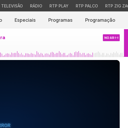
TELEVISÃO
RÁDIO
RTP PLAY
RTP PALCO
RTP ZIG ZA
o
Especiais
Programas
Programação
ira
NO AR
RROR