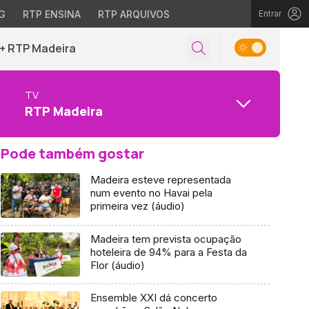
G
RTP ENSINA
RTP ARQUIVOS
Entrar
+ RTP Madeira
TV
RTP Madeira
Pode também gostar
Madeira esteve representada
num evento no Havai pela
primeira vez (áudio)
Madeira tem prevista ocupação
hoteleira de 94% para a Festa da
Flor (áudio)
Ensemble XXI dá concerto