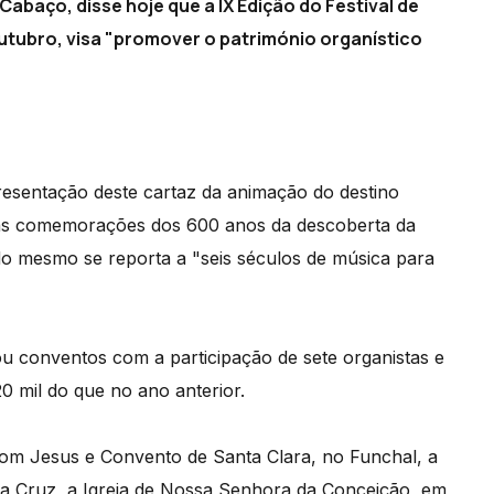
Cabaço, disse hoje que a IX Edição do Festival de
outubro, visa "promover o património organístico
resentação deste cartaz da animação do destino
no, as comemorações dos 600 anos da descoberta da
 do mesmo se reporta a "seis séculos de música para
ou conventos com a participação de sete organistas e
0 mil do que no ano anterior.
Bom Jesus e Convento de Santa Clara, no Funchal, a
a Cruz, a Igreja de Nossa Senhora da Conceição, em