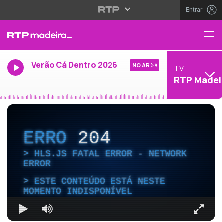
Entrar
Verão Cá Dentro 2026
NO AR
TV
RTP Madei
ERRO
204
HLS.JS FATAL ERROR - NETWORK
ERROR
ESTE CONTEÚDO ESTÁ NESTE
MOMENTO INDISPONÍVEL