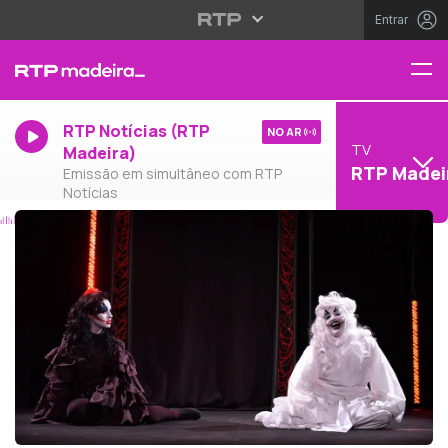
Entrar
RTP Notícias (RTP
NO AR
TV
Madeira)
RTP Madei
Emissão em simultâneo com RTP
Notícias