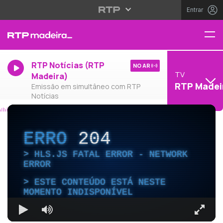
Entrar
RTP Notícias (RTP
NO AR
TV
Madeira)
RTP Madei
Emissão em simultâneo com RTP
Notícias
ERRO
204
HLS.JS FATAL ERROR - NETWORK
ERROR
ESTE CONTEÚDO ESTÁ NESTE
MOMENTO INDISPONÍVEL