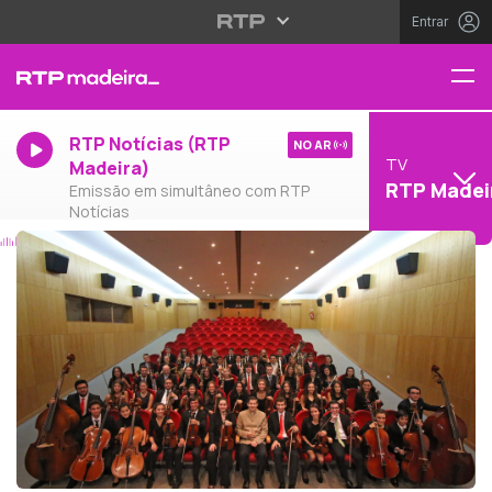
Entrar
RTP Notícias (RTP
NO AR
TV
Madeira)
RTP Madei
Emissão em simultâneo com RTP
Notícias