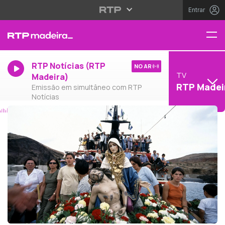
Entrar
RTP Notícias (RTP
NO AR
TV
Madeira)
RTP Madei
Emissão em simultâneo com RTP
Notícias