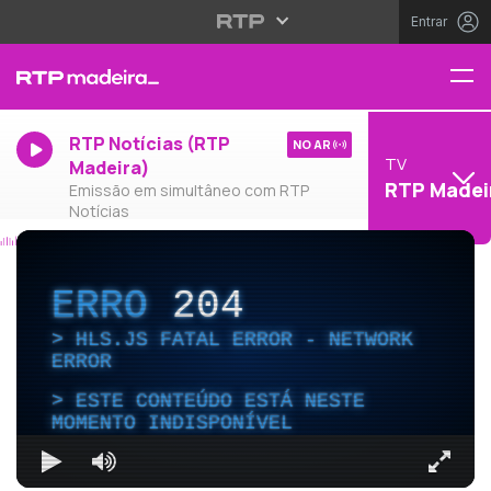
Entrar
RTP Notícias (RTP
NO AR
TV
Madeira)
RTP Madei
Emissão em simultâneo com RTP
Notícias
ERRO
204
HLS.JS FATAL ERROR - NETWORK
ERROR
ESTE CONTEÚDO ESTÁ NESTE
MOMENTO INDISPONÍVEL