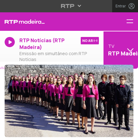
Entrar
RTP Notícias (RTP
NO AR
TV
Madeira)
RTP Madei
Emissão em simultâneo com RTP
Notícias