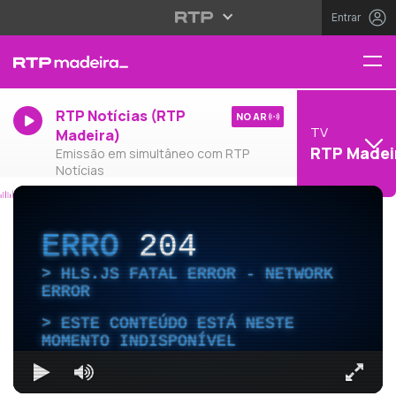
Entrar
RTP Notícias (RTP
NO AR
TV
Madeira)
RTP Madei
Emissão em simultâneo com RTP
Notícias
ERRO
204
HLS.JS FATAL ERROR - NETWORK
ERROR
ESTE CONTEÚDO ESTÁ NESTE
MOMENTO INDISPONÍVEL