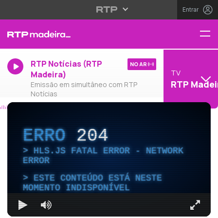
Entrar
RTP Notícias (RTP
NO AR
TV
Madeira)
RTP Madei
Emissão em simultâneo com RTP
Notícias
ERRO
204
HLS.JS FATAL ERROR - NETWORK
ERROR
ESTE CONTEÚDO ESTÁ NESTE
MOMENTO INDISPONÍVEL