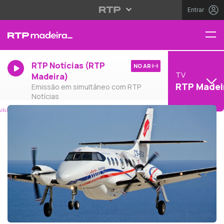
Entrar
RTP Notícias (RTP
NO AR
TV
Madeira)
RTP Madei
Emissão em simultâneo com RTP
Notícias