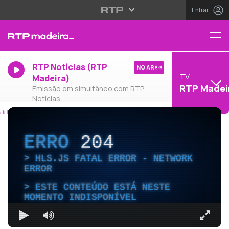
Entrar
RTP Notícias (RTP
NO AR
TV
Madeira)
RTP Madei
Emissão em simultâneo com RTP
Notícias
ERRO
204
HLS.JS FATAL ERROR - NETWORK
ERROR
ESTE CONTEÚDO ESTÁ NESTE
MOMENTO INDISPONÍVEL