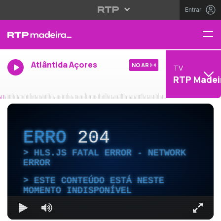
Entrar
Atlântida Açores
NO AR
TV
RTP Madei
ERRO
204
HLS.JS FATAL ERROR - NETWORK
ERROR
ESTE CONTEÚDO ESTÁ NESTE
MOMENTO INDISPONÍVEL