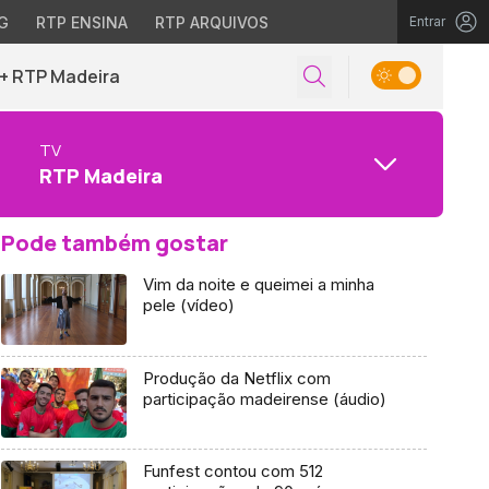
G
RTP ENSINA
RTP ARQUIVOS
Entrar
+ RTP Madeira
TV
RTP Madeira
Pode também gostar
Vim da noite e queimei a minha
pele (vídeo)
Produção da Netflix com
participação madeirense (áudio)
Funfest contou com 512