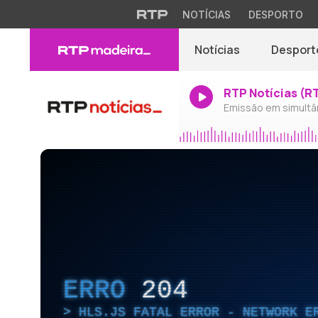
NOTÍCIAS
DESPORTO
Notícias
Desport
RTP Notícias (R
Emissão em simultâ
ERRO
204
HLS.JS FATAL ERROR - NETWORK E