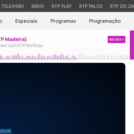
TELEVISÃO
RÁDIO
RTP PLAY
RTP PALCO
RTP ZIG ZA
o
Especiais
Programas
Programação
TP Madeira)
NO AR
neo com RTP Notícias
RROR