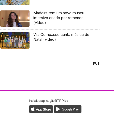
Madeira tem um novo museu
imersivo criado por romenos
(vídeo)
Vila Compasso canta música de
Natal (vídeo)
PUB
Instale a aplicação
RTP Play
ebook da RTP Madeira
nstagram da RTP Madeira