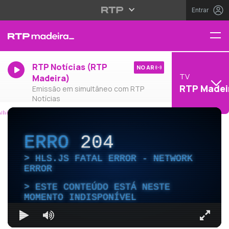
Entrar
RTP Notícias (RTP
NO AR
TV
Madeira)
RTP Madei
Emissão em simultâneo com RTP
Notícias
ERRO
204
HLS.JS FATAL ERROR - NETWORK
ERROR
ESTE CONTEÚDO ESTÁ NESTE
MOMENTO INDISPONÍVEL