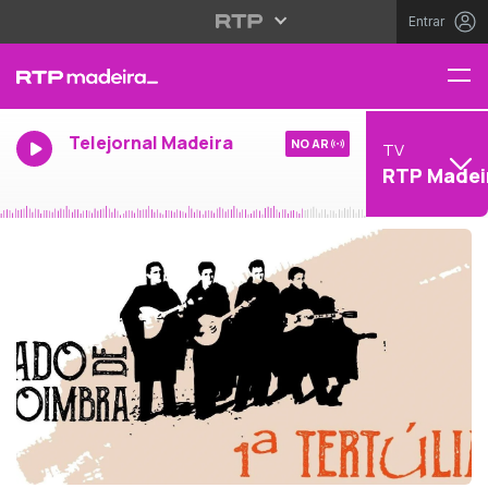
Entrar
Telejornal Madeira
NO AR
TV
RTP Madei