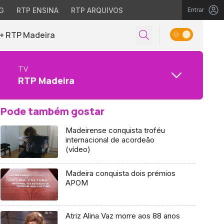
G
RTP ENSINA
RTP ARQUIVOS
Entrar
+ RTP Madeira
TV
RTP Madeira
Pode também gostar
Madeirense conquista troféu
internacional de acordeão
(vídeo)
Madeira conquista dois prémios
APOM
Atriz Alina Vaz morre aos 88 anos