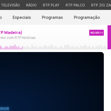
TELEVISÃO
RÁDIO
RTP PLAY
RTP PALCO
RTP ZIG ZA
o
Especiais
Programas
Programação
TP Madeira)
NO AR
neo com RTP Notícias
RROR