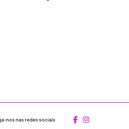
Aceder ao Fac
Aceder ao I
ga-nos nas redes sociais