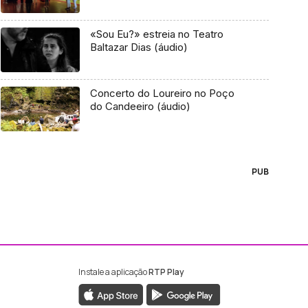
«Sou Eu?» estreia no Teatro
Baltazar Dias (áudio)
Concerto do Loureiro no Poço
do Candeeiro (áudio)
PUB
Instale a aplicação
RTP Play
ebook da RTP Madeira
nstagram da RTP Madeira