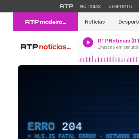
NOTÍCIAS
DESPORTO
Notícias
Desport
RTP Notícias (R
Emissão em simultâ
ERRO
204
HLS.JS FATAL ERROR - NETWORK E