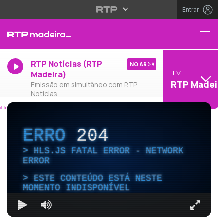
Entrar
RTP Notícias (RTP
NO AR
TV
Madeira)
RTP Madei
Emissão em simultâneo com RTP
Notícias
ERRO
204
HLS.JS FATAL ERROR - NETWORK
ERROR
ESTE CONTEÚDO ESTÁ NESTE
MOMENTO INDISPONÍVEL