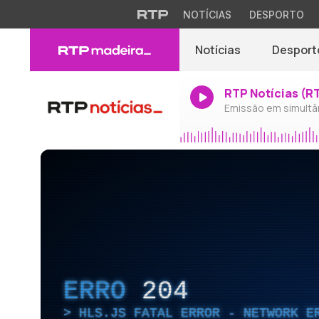
NOTÍCIAS
DESPORTO
Notícias
Desport
RTP Notícias (R
Emissão em simultâ
ERRO
204
HLS.JS FATAL ERROR - NETWORK E