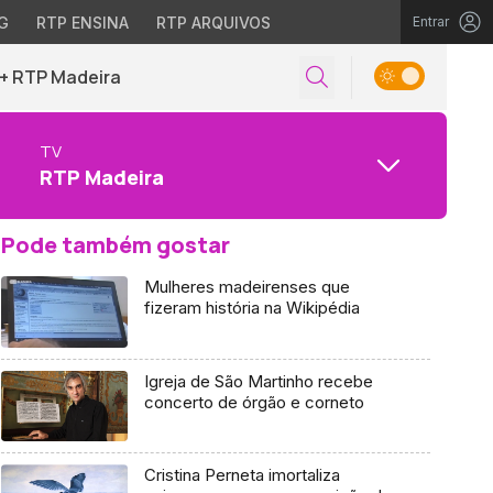
G
RTP ENSINA
RTP ARQUIVOS
Entrar
+ RTP Madeira
TV
RTP Madeira
Pode também gostar
Mulheres madeirenses que
fizeram história na Wikipédia
Igreja de São Martinho recebe
concerto de órgão e corneto
Cristina Perneta imortaliza