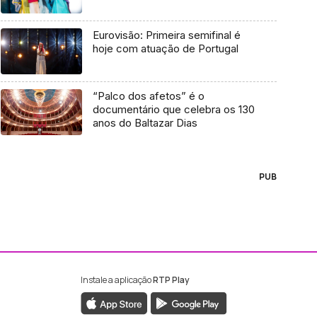
Eurovisão: Primeira semifinal é
hoje com atuação de Portugal
“Palco dos afetos” é o
documentário que celebra os 130
anos do Baltazar Dias
PUB
Instale a aplicação
RTP Play
ebook da RTP Madeira
nstagram da RTP Madeira