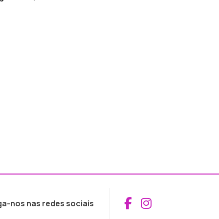
Aceder ao Fac
Aceder ao I
ga-nos nas redes sociais