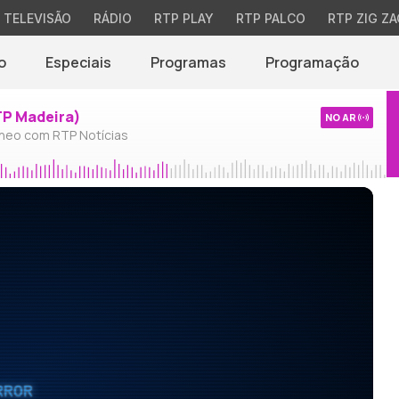
TELEVISÃO
RÁDIO
RTP PLAY
RTP PALCO
RTP ZIG ZA
o
Especiais
Programas
Programação
TP Madeira)
NO AR
neo com RTP Notícias
RROR