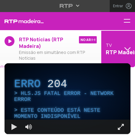
Entrar
RTP Notícias (RTP
NO AR
TV
Madeira)
RTP Madei
Emissão em simultâneo com RTP
Notícias
ERRO
204
HLS.JS FATAL ERROR - NETWORK
ERROR
ESTE CONTEÚDO ESTÁ NESTE
MOMENTO INDISPONÍVEL