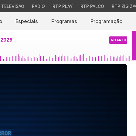
TELEVISÃO
RÁDIO
RTP PLAY
RTP PALCO
RTP ZIG ZA
o
Especiais
Programas
Programação
 2026
NO AR
RROR