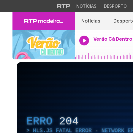
NOTÍCIAS
DESPORTO
Notícias
Desport
Verão Cá Dentro
ERRO
204
HLS.JS FATAL ERROR - NETWORK E