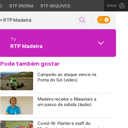
G
RTP ENSINA
RTP ARQUIVOS
Entrar
+ RTP Madeira
TV
RTP Madeira
Pode também gostar
Campeão ao ataque vence na
Ponta do Sol (vídeo)
Madeira recebe o Maiastars a
um passo da subida (áudio)
Covid-19: Plantel e staff do