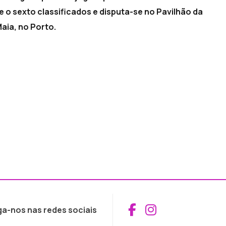
 e o sexto classificados e disputa-se no Pavilhão da
aia, no Porto.
Aceder ao Fac
Aceder ao I
ga-nos nas redes sociais