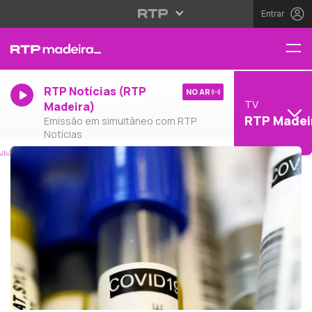
Entrar
RTP Notícias (RTP
NO AR
TV
Madeira)
RTP Madei
Emissão em simultâneo com RTP
Notícias