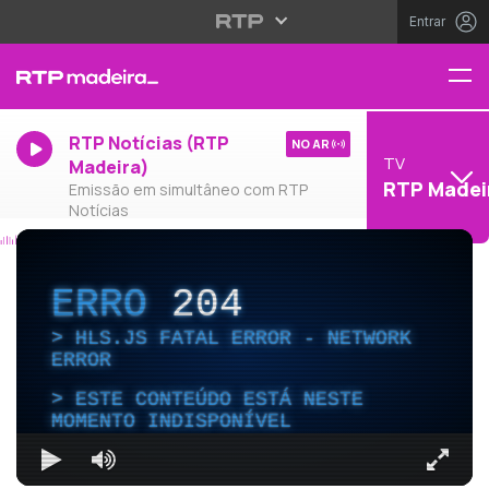
Entrar
RTP Notícias (RTP
NO AR
TV
Madeira)
RTP Madei
Emissão em simultâneo com RTP
Notícias
ERRO
204
HLS.JS FATAL ERROR - NETWORK
ERROR
ESTE CONTEÚDO ESTÁ NESTE
MOMENTO INDISPONÍVEL