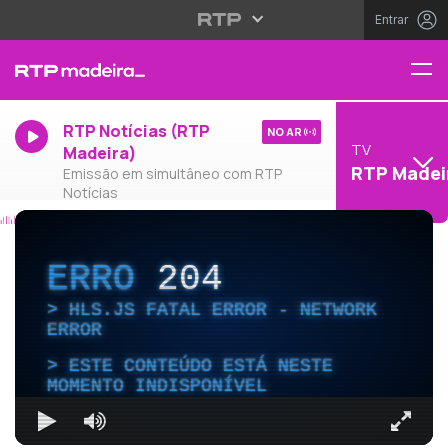
Entrar
RTP Notícias (RTP
NO AR
TV
Madeira)
RTP Madei
Emissão em simultâneo com RTP
Notícias
ERRO
204
HLS.JS FATAL ERROR - NETWORK
ERROR
ESTE CONTEÚDO ESTÁ NESTE
MOMENTO INDISPONÍVEL