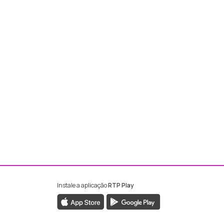
Instale a aplicação
RTP Play
ebook da RTP Madeira
nstagram da RTP Madeira