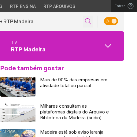
G
RTP ENSINA
RTP ARQUIVOS
Entrar
+ RTP Madeira
TV
RTP Madeira
Pode também gostar
Mais de 90% das empresas em
atividade total ou parcial
Milhares consultam as
plataformas digitais do Arquivo e
Biblioteca da Madeira (áudio)
Madeira está sob aviso laranja