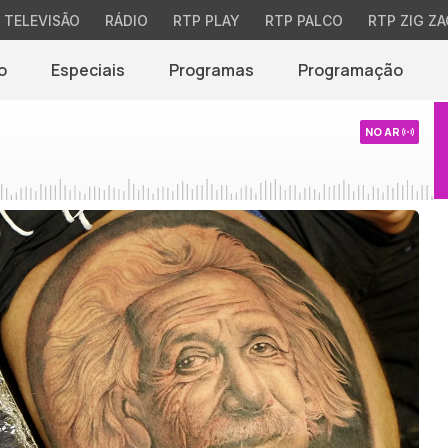
TELEVISÃO
RÁDIO
RTP PLAY
RTP PALCO
RTP ZIG ZA
o
Especiais
Programas
Programação
NO AR