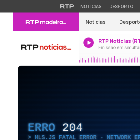
NOTÍCIAS
DESPORTO
Notícias
Desport
RTP Notícias (R
Emissão em simultâ
ERRO
204
HLS.JS FATAL ERROR - NETWORK E