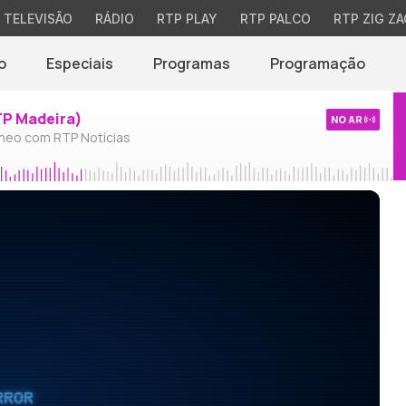
TELEVISÃO
RÁDIO
RTP PLAY
RTP PALCO
RTP ZIG ZA
o
Especiais
Programas
Programação
TP Madeira)
NO AR
neo com RTP Notícias
RROR