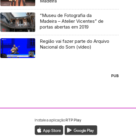
Madeira
“Museu de Fotografia da
Madeira – Atelier Vicentes” de
portas abertas em 2019
Região vai fazer parte do Arquivo
Nacional do Som (vídeo)
PUB
Instale a aplicação
RTP Play
ebook da RTP Madeira
nstagram da RTP Madeira