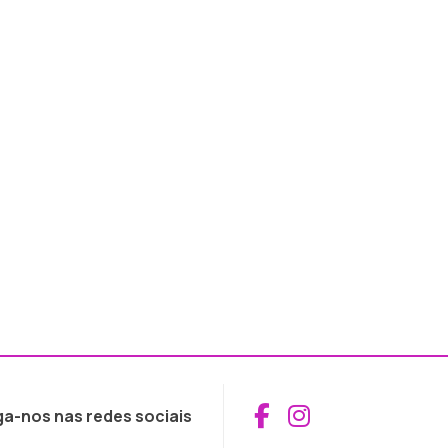
Aceder ao Fac
Aceder ao I
ga-nos nas redes sociais