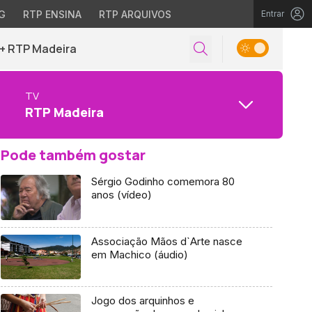
G
RTP ENSINA
RTP ARQUIVOS
Entrar
+ RTP Madeira
TV
RTP Madeira
Pode também gostar
Sérgio Godinho comemora 80
anos (vídeo)
Associação Mãos d`Arte nasce
em Machico (áudio)
Jogo dos arquinhos e