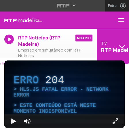
Entrar
RTP Notícias (RTP
NO AR
TV
Madeira)
RTP Madei
Emissão em simultâneo com RTP
Notícias
ERRO
204
HLS.JS FATAL ERROR - NETWORK
ERROR
ESTE CONTEÚDO ESTÁ NESTE
MOMENTO INDISPONÍVEL