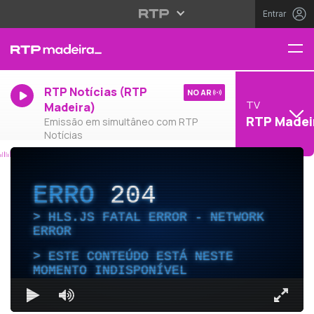
Entrar
RTP Notícias (RTP
NO AR
TV
Madeira)
RTP Madei
Emissão em simultâneo com RTP
Notícias
ERRO
204
HLS.JS FATAL ERROR - NETWORK
ERROR
ESTE CONTEÚDO ESTÁ NESTE
MOMENTO INDISPONÍVEL