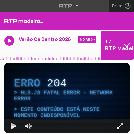
Entrar
Verão Cá Dentro 2026
NO AR
TV
RTP Madei
ERRO
204
HLS.JS FATAL ERROR - NETWORK
ERROR
ESTE CONTEÚDO ESTÁ NESTE
MOMENTO INDISPONÍVEL