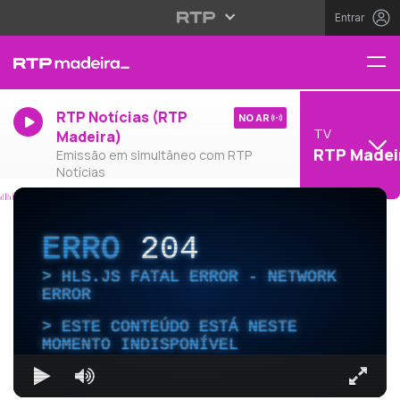
Entrar
RTP Notícias (RTP
NO AR
TV
Madeira)
RTP Madei
Emissão em simultâneo com RTP
Notícias
ERRO
204
HLS.JS FATAL ERROR - NETWORK
ERROR
ESTE CONTEÚDO ESTÁ NESTE
MOMENTO INDISPONÍVEL