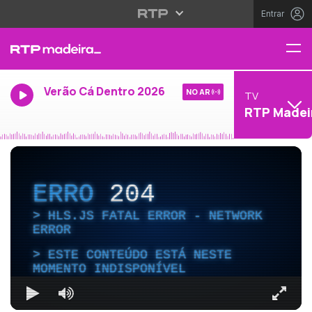
Entrar
Verão Cá Dentro 2026
NO AR
TV
RTP Madei
ERRO
204
HLS.JS FATAL ERROR - NETWORK
ERROR
ESTE CONTEÚDO ESTÁ NESTE
MOMENTO INDISPONÍVEL