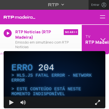
Entrar
RTP Notícias (RTP
NO AR
TV
Madeira)
RTP Madei
Emissão em simultâneo com RTP
Notícias
ERRO
204
HLS.JS FATAL ERROR - NETWORK
ERROR
ESTE CONTEÚDO ESTÁ NESTE
MOMENTO INDISPONÍVEL